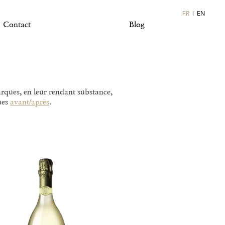
FR
EN
Contact
Blog
rques, en leur rendant substance,
ques
avant/après
.