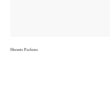
Hermès Parfums
ourd
ns