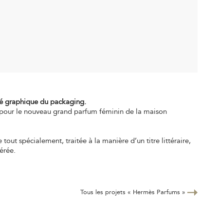
Herm
ité graphique du packaging.
 pour le nouveau grand parfum féminin de la maison
out spécialement, traitée à la manière d’un titre littéraire,
aérée.
Tous les projets « Hermès Parfums »