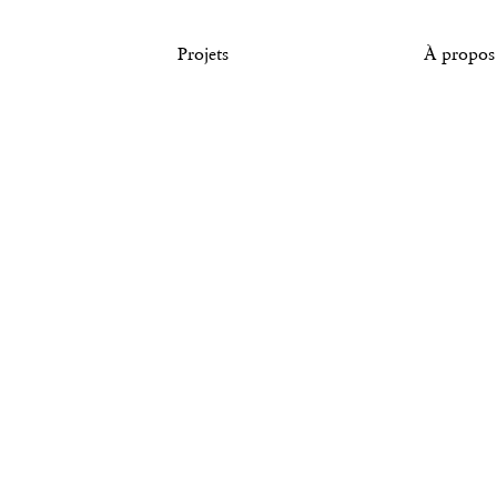
Tous droits réservés. © Agence Pierre Katz
Projets
À propos