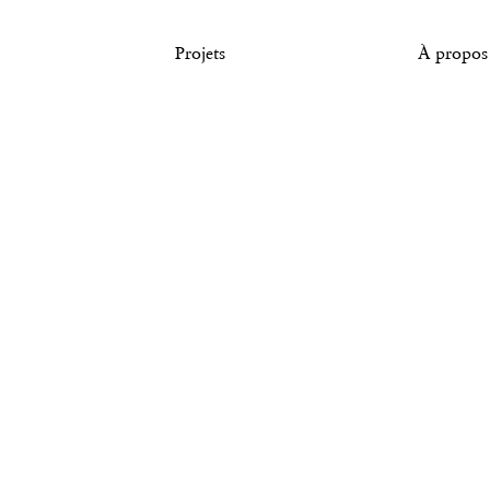
Tous droits réservés. © Agence Pierre Katz
Projets
À propos