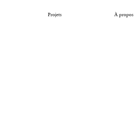
Tous droits réservés. © Agence Pierre Katz
Projets
À propos