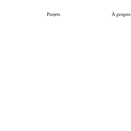
Tous droits réservés. © Agence Pierre Katz
Projets
À propos